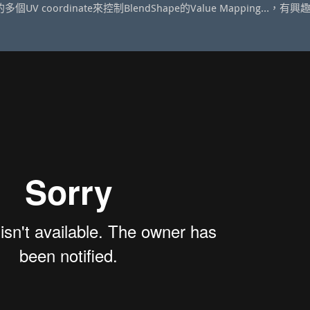
 coordinate來控制BlendShape的Value Mapping…，有