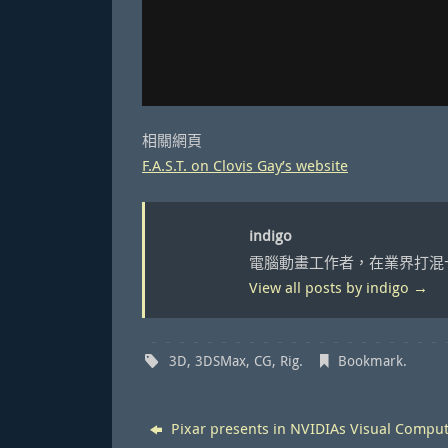
相關網頁
F.A.S.T. on Clovis Gay’s website
indigo
電腦動畫工作者，在業界打混
View all posts by indigo
→
3D
,
3DSMax
,
CG
,
Rig
.
Bookmark
.
Pixar presents in NVIDIAs Visual Compu