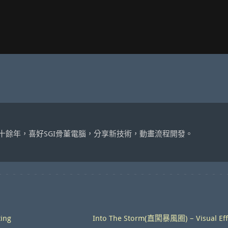
十餘年，喜好SGI骨董電腦，分享新技術，動畫流程開發。
ting
Into The Storm(直闖暴風圈) – Visual Eff