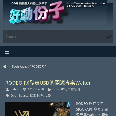
Skip
to
content
S
Searc
f
Home
Posts tagged "RODEX FX"
RODEO FX發表USD的開源專案Walter
indigo
2018-09-10
SIGGRAPH
,
業界新聞
Open Source
,
RODEX FX
,
USD
RODEO FX在今年
SIGGRAPH發表了開
源專案Walter。類似