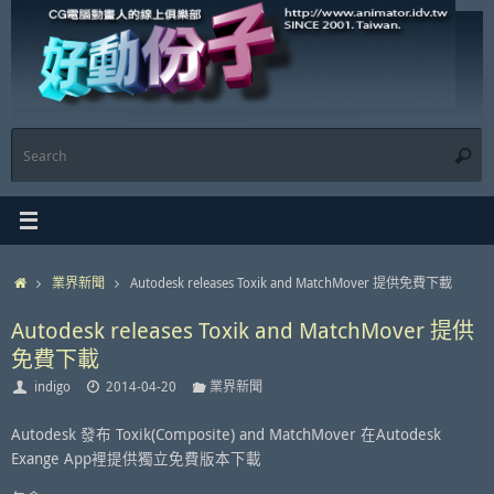
Skip
to
content
S
Searc
f
Home
業界新聞
Autodesk releases Toxik and MatchMover 提供免費下載
Autodesk releases Toxik and MatchMover 提供
免費下載
indigo
2014-04-20
業界新聞
Autodesk 發布 Toxik(Composite) and MatchMover 在Autodesk
Exange App裡提供獨立免費版本下載