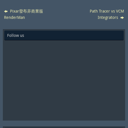
Pixar發布非商業版
Path Tracer vs VCM
RenderMan
Integrators
Follow us