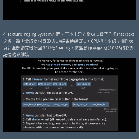
在Texture Paging System方面，基本上是先從GPU做了許多intersect
之後，將需要取得材質ID與UV結果傳給CPU，CPU把需要的貼圖Pixel
資訊全部讀完後傳回GPU做Shading，這些動作需要小於10MB的額外
記憶體來維護。