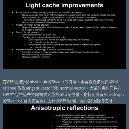
在GPU上使用Anisotropic的Shader的時候，需要從幾何元件的UV
Channel取得tangent vector與binormal vector，大量的幾何元件在
GPU中包含這些資訊需要大量的GPU記憶體，也特別將有Anisotropic
的Shader才會將這些資訊上傳到GPU處理，減少記憶體的使用。