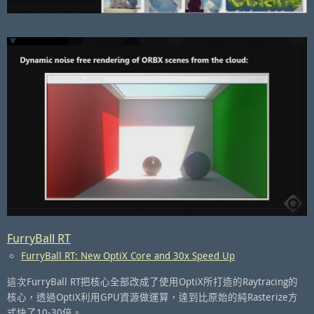
FurryBall RT
FurryBall RT: New OptiX Core and 30x Speed Up
這次FurryBall RT把核心全部改成了使用OptiX所打造的Raytracing的
核心，透過OptiX利用GPU資源做運算，達到比原始的純Rasterize方
式快了10-30倍。