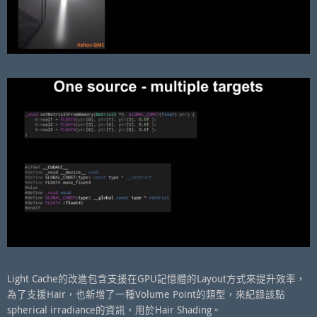
Light Cache的改進包含支援在GPU記憶體的Layout方式來提升效率，
為了支援Hair，也新增了一種Volume Point的類型，來紀錄該點
spherical irradiance的資訊，用於Hair Shading。