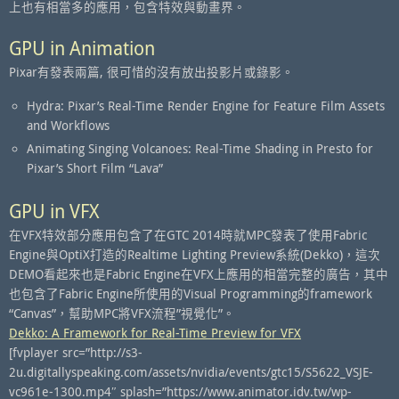
上也有相當多的應用，包含特效與動畫界。
GPU in Animation
Pixar有發表兩篇, 很可惜的沒有放出投影片或錄影。
Hydra: Pixar’s Real-Time Render Engine for Feature Film Assets
and Workflows
Animating Singing Volcanoes: Real-Time Shading in Presto for
Pixar’s Short Film “Lava”
GPU in VFX
在VFX特效部分應用包含了在GTC 2014時就MPC發表了使用Fabric
Engine與OptiX打造的Realtime Lighting Preview系統(Dekko)，這次
DEMO看起來也是Fabric Engine在VFX上應用的相當完整的廣告，其中
也包含了Fabric Engine所使用的Visual Programming的framework
“Canvas”，幫助MPC將VFX流程”視覺化”。
Dekko: A Framework for Real-Time Preview for VFX
[fvplayer src=”http://s3-
2u.digitallyspeaking.com/assets/nvidia/events/gtc15/S5622_VSJE-
vc961e-1300.mp4″ splash=”https://www.animator.idv.tw/wp-