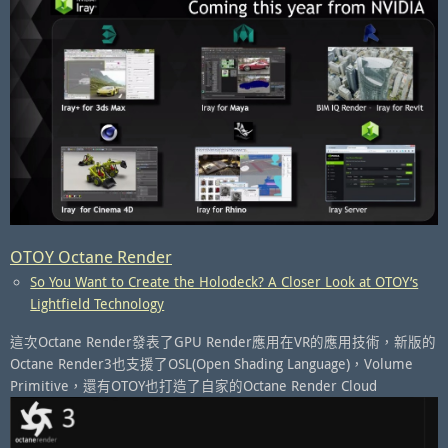
OTOY Octane Render
So You Want to Create the Holodeck? A Closer Look at OTOY’s
Lightfield Technology
這次Octane Render發表了GPU Render應用在VR的應用技術，新版的
Octane Render3也支援了OSL(Open Shading Language)，Volume
Primitive，還有OTOY也打造了自家的Octane Render Cloud