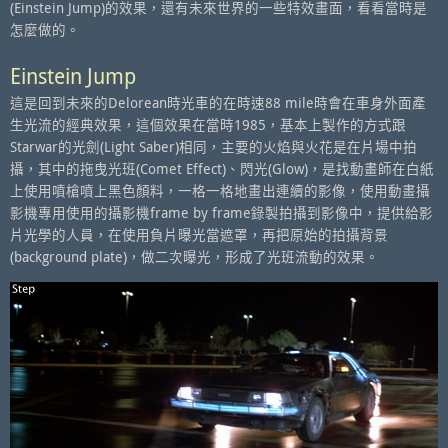
(Einstein Jump)的效果，還有未來世界的一些特效畫面，看看當時是
怎麼做的。
Einstein Jump
這是回到未來的Delorean時光車的在時速88 mile時會在車身外面產
生光流的經典效果，這個效果在當時1985，基本上製作的方式跟
Starwar的光劍(Light Saber)相同，主要的火焰與火花是在片場中拍
攝，其中的拖曳光班(Comet Effect)、閃光(Glow)，是找動畫師在白紙
上使用噴槍噴上黑色顏料，一格一格地畫出連續的影像，使用動畫攝
影機專用使用的攝影機frame by frame錄製拍攝到影像中，提供給影
片光學的人員，在使用負片曝光當遮罩，再把原始的拍攝背景
(background plate)，做二次曝光，形成了光班流動的效果。