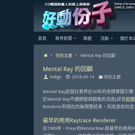
Skip
to
content
Skip
首頁
業界新聞
專題
活動
關於本
to
content
Home
特別主題
Mental Ray 的回顧
Mental Ray 的回顧
indigo
2018-04-14
特別主題
Mental Ray這個在業界近30年的老牌算圖引擎
於Mental Ray不續開發與銷售的消息(詳見
新聞
Renderer到現在的無預警結束，到底是如
最早的商用Raytrace Renderer
在1989年，Pixar的RenderMan是最早的商用