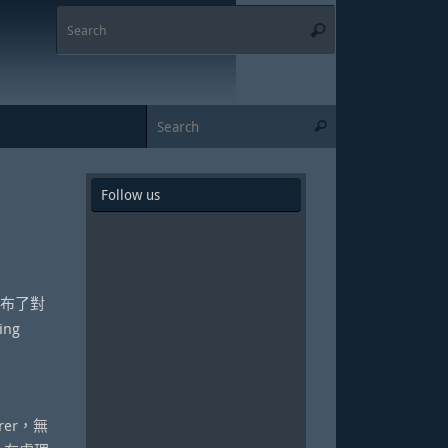
Search
Search
for:
Search for:
Search
Follow us
發布了對
ng
rer，無