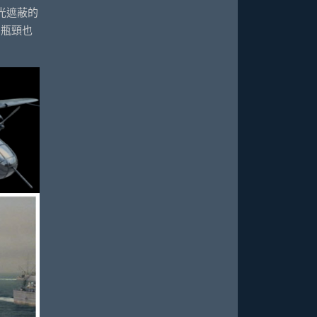
環境光遮蔽的
的瓶頸也