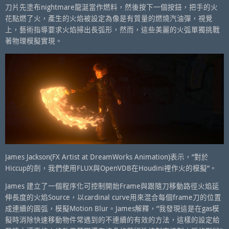
刀片先塗布nightmare龍涎當作燃料，然後按下一個按鈕，把手的火
花點燃了火，產生的火焰被設定為像是有質量的燃燒汽油彈，視覺
上，藝術指導要求火焰掃出長弧形，然而，這些美麗的火弧單獨挑戰
著物理模擬實現。
James Jackson(FX Artist at DreamWorks Animation)表示，”對於
Hiccup的劍，我們使用FLUX與OpenVDB在Houdini裡作火的模擬”。
James 建立了一個程序化可控制開始Frame與跟隨刀移動路徑火焰延
伸長度的火焰Source，以cardinal curve用來混合每個frame刀的位置
成連續的圓弧，模擬Motion Blur。James解釋，”我發現這是在gas模
擬時消除快速移動物件常遇到的不連續的有效的方法，這樣的設定給