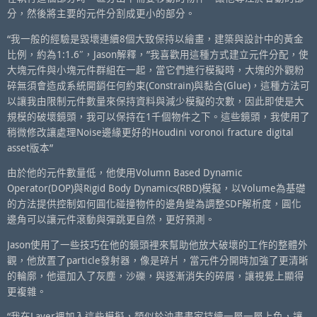
分，然後將主要的元件分割成更小的部分。
“我一般的經驗是毀壞連續8個大致保持以繪畫，建築與設計中的黃金
比例，約為1:1.6″，Jason解釋，”我喜歡用這種方式建立元件分配，使
大塊元件與小塊元件群組在一起，當它們進行模擬時，大塊的外觀粉
碎無須會造成系統開銷任何約束(Constrain)與黏合(Glue)，這種方法可
以讓我由限制元件數量來保持資料與減少模擬的次數，因此即使是大
規模的破壞鏡頭，我可以保持在1千個物件之下。這些鏡頭，我使用了
稍微修改讓處理Noise邊緣更好的Houdini voronoi fracture digital
asset版本”
由於他的元件數量低，他使用Volumn Based Dynamic
Operator(DOP)與Rigid Body Dynamics(RBD)模擬，以Volume為基礎
的方法提供控制如何圓化碰撞物件的邊角變為調整SDF解析度，圓化
邊角可以讓元件滾動與彈跳更自然，更好預測。
Jason使用了一些技巧在他的鏡頭裡來幫助他放大破壞的工作的整體外
觀，他放置了particle發射器，像是碎片，當元件分開時加強了更清晰
的輪廓，他還加入了灰塵，沙礫，與逐漸消失的碎屑，讓視覺上顯得
更複雜。
“我在Layer裡加入這些模擬，類似於油畫畫家持續一層一層上色，讓