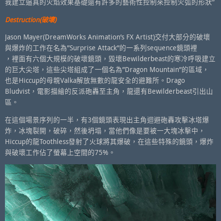
我建立逼真的火焰效果基礎還有許多的藝術性控制來控制火弧的形狀”
Destruction(破壞)
Jason Mayer(DreamWorks Animation’s FX Artist)交付大部分的破壞
與爆炸的工作在名為”Surprise Attack”的一系列sequence鏡頭裡
，裡面有六個大規模的破壞鏡頭，毀壞Bewilderbeast的寒冷呼吸建立
的巨大尖塔，這些尖塔組成了一個名為”Dragon Mountain”的區域，
也是Hiccup的母親Valka解放無數的龍安全的避難所。Drago
Bludvist，電影描繪的反派砲轟至主角，龍還有Bewilderbeast引出山
區。
在這個場景序列的一半，有3個鏡頭表現出主角迴避砲轟攻擊冰塔爆
炸，冰塊裂開，破碎，然後坍塌，當他們像是要被一大塊冰擊中，
Hiccup的龍Toothless發射了火球將其爆破，在這些特殊的鏡頭，爆炸
與破壞工作佔了螢幕上空間的75%。