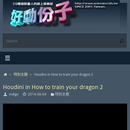
Skip
to
content
S
Searc
f
Home
特別主題
Houdini in How to train your dragon 2
Houdini in How to train your dragon 2
indigo
2014-08-04
特別主題