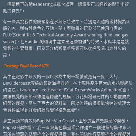
一個環境下啟動Rendering或批次處理，讓電影可以輕鬆的製作出複
雜的特效”。
有一些具挑戰性的鏡頭都在水與冰特效中，特別是流體的水轉變為固
體的冰，還有與角色的互動。夢工廠動畫的研發部門使用自家的
FLUX(Scientific & Technical Academy Award winning fluid and gas
solver)，在Houdini的環境中建立出這些複雜的特效，水與冰是是該
電影的主要背景，因為要介紹觀眾新種類可以從呼吸噴出冰與火的
龍。
Creating Fluid-Based VFX
其中在電影中最大的一個以水為主的一場戲就是有一隻巨大的
Bewilderbeast等級的龍從海裡升起，在出現時產生巨大的水花與起伏
的波浪，Lawrence Lee(Head of FX at DreamWorks Animation)說，”
要讓視覺的細節來傳達這條龍的規模，浪花與場景元件的互動需要高
細節的模擬，產生了巨大的資料量，所以流體的模擬能快速的處理大
量資料並得到好看的狀態變得格外重要”。
夢工廠動畫特效師Baptiste Van Opstal，主導這些特效鏡頭的開發，
Baptiste解釋說，”我一直與角色動畫師合作建立一個連續的動作來涵
蓋所有鏡頭的低解析度的模擬設置，我在開始進行高解析度的模擬與