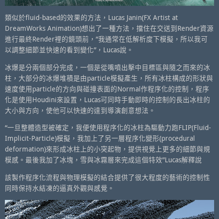
類似於fluid-based的效果的方法，Lucas Janin(FX Artist at
DreamWorks Animation)想出了一種方法，擋住在交送到Render資源
進行最終Render裡的鏡頭前，”我通常在低解析度下模擬，所以我可
以調整細節並快速的看到變化”，Lucas說。
冰爆是分兩個部分完成，一個是從嘴噴出擊中目標區與隨之而來的冰
柱，大部分的冰爆堆積是由particle模擬產生，所有冰柱構成的形狀與
速度使用particle的方向與碰撞表面的Normal作程序化的控制，程序
化是使用Houdini來設置，Lucas可同時手動即時的控制的長出冰柱的
大小與方向，使他可以快速的達到導演創意想法。
“一旦整體造型被確定，我便使用程序化的冰柱為驅動力跑FLIP(Fluid-
Implicit-Particle)模擬，我加上了另一層程序化變形(procedural
deformation)來形成冰柱上的小突起物，提供視覺上更多的細節與規
模感。最後我加了冰塊，雪與冰霧層來完成這個特效”Lucas解釋說
該製作程序化流程與物理模擬的結合提供了很大程度的藝術的控制性
同時保持水結凍的逼真外觀與感覺。