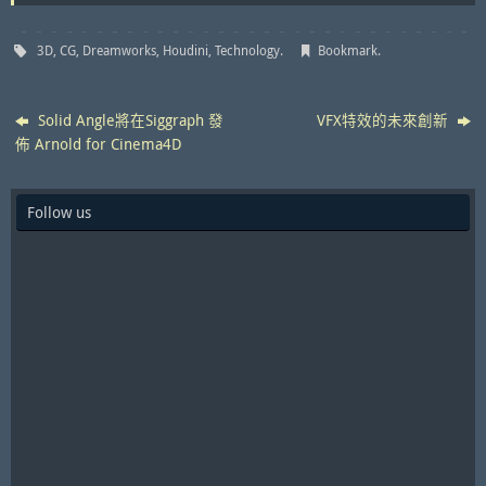
3D
,
CG
,
Dreamworks
,
Houdini
,
Technology
.
Bookmark
.
Solid Angle將在Siggraph 發
VFX特效的未來創新
佈 Arnold for Cinema4D
Follow us