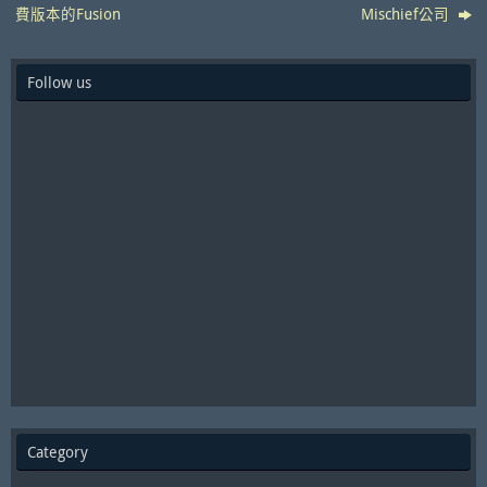
費版本的Fusion
Mischief公司
Follow us
Category