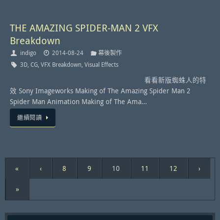
THE AMAZING SPIDER-MAN 2 VFX
Breakdown
indigo
2014-08-24
幕後製作
3D
,
CG
,
VFX Breakdown
,
Visual Effects
看看新版蜘蛛人的特
效 Sony Imageworks Making of The Amazing Spider Man 2
Spider Man Animation Making of The Ama…
繼續閱讀
«
‹
8
9
10
11
12
›
»