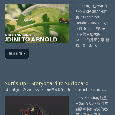
SolidAngle在今年的
FMX與SIGGRAPH發
表了Arnold for
Houdini(HtoA)Plugin
，讓Houdini的User
可以使用強大的
Arnold的算圖引擎 新
的功能包括 R…
繼續閱讀
Surf’s Up – Storyboard to Surfboard
indigo
2014-09-18
幕後製作
3D
,
Behind the scene
,
CG
Sony 2007年的動畫
片Surf’s Up，從腳本
到動畫製作完成的各
流程畫面，包含