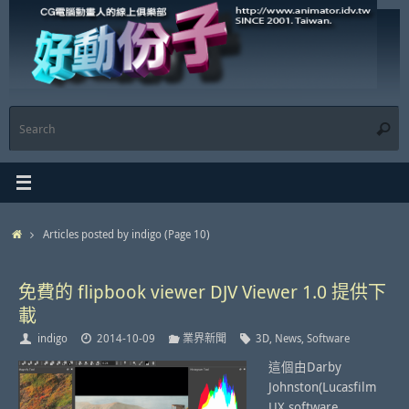
Skip
to
content
S
Searc
f
Home
Articles posted by indigo
(Page 10)
免費的 flipbook viewer DJV Viewer 1.0 提供下
載
indigo
2014-10-09
業界新聞
3D
,
News
,
Software
這個由Darby
Johnston(Lucasfilm
UX software