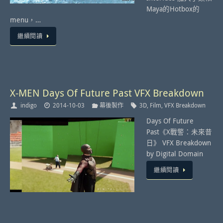
Maya的Hotbox的
menu，…
繼續閱讀
X-MEN Days Of Future Past VFX Breakdown
indigo
2014-10-03
幕後製作
3D
,
Film
,
VFX Breakdown
Days Of Future
Past《X戰警：未來昔
日》 VFX Breakdown
by Digital Domain
繼續閱讀