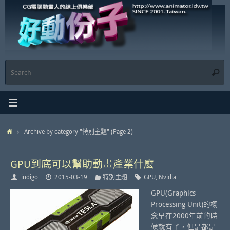
Skip
to
content
S
Searc
f
Home
Archive by category "特別主題"
(Page 2)
GPU到底可以幫助動畫產業什麼
indigo
2015-03-19
特別主題
GPU
,
Nvidia
GPU(Graphics
Processing Unit)的概
念早在2000年前的時
候就有了，但是都是