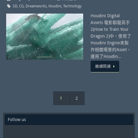
3D
,
CG
,
Dreamworks
,
Houdini
,
Technology
Houdini Digital
Assets 電影馴龍高手
2(How to Train Your
Dragon 2)中，使用了
Houdini Engine來製
作相關場景的Asset，
運用了Houdin…
繼續閱讀
1
2
Follow us